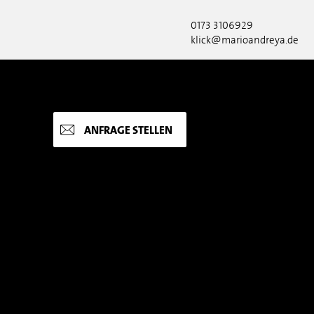
0173 3106929
klick@marioandreya.de
ANFRAGE STELLEN