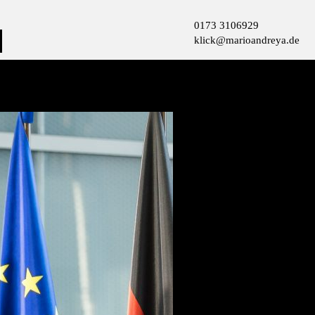
0173 3106929
klick@marioandreya.de