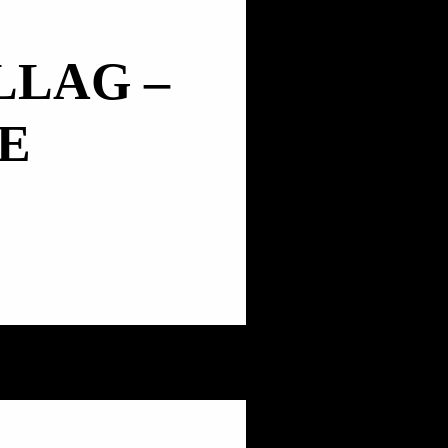
LLAG –
E