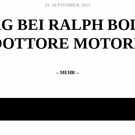
29. SEPTEMBER 2023
AG BEI RALPH BO
DOTTORE MOTOR
– MEHR –