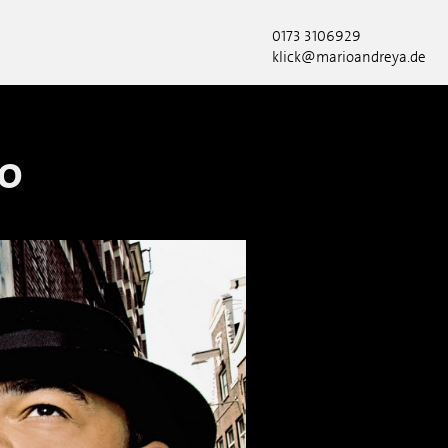
0173 3106929
klick@marioandreya.de
O