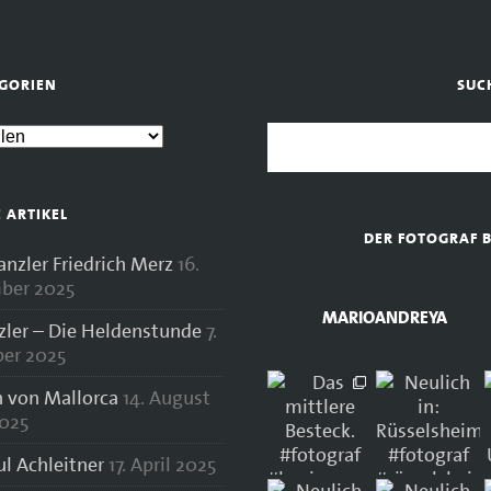
GORIEN
SUC
E ARTIKEL
DER FOTOGRAF 
zler Friedrich Merz
16.
ber 2025
MARIOANDREYA
zler – Die Heldenstunde
7.
er 2025
 von Mallorca
14. August
025
ul Achleitner
17. April 2025