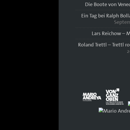
Die Boote von Vene
Ein Tag bei Ralph Bol
Septem
Lars Reichow – M
Roland Trettl – Trettl r
2