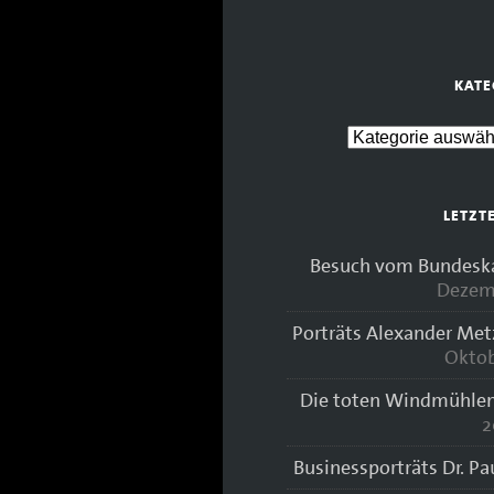
KATE
LETZT
Besuch vom Bundeskan
Dezem
Porträts Alexander Met
Oktob
Die toten Windmühlen
2
Businessporträts Dr. Pa