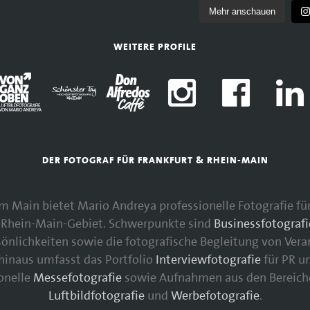
Mehr anschauen
WEITERE PROFILE
DER FOTOGRAF FÜR FRANKFURT & RHEIN-MAIN
 am Main bietet Mario Andreya professionelle Fotografie 
Rhein-Main-Gebiet. Schwerpunkte sind
Businessfotografi
nlichkeiten sowie die fotografische Begleitung von Vera
 hinaus umfasst das Portfolio
Interviewfotografie
für PR u
ionelle
Messefotografie
sowie Aufnahmen aus den Bereic
Luftbildfotografie
und
Werbefotografie
.