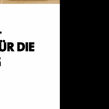
-
ÜR DIE
G