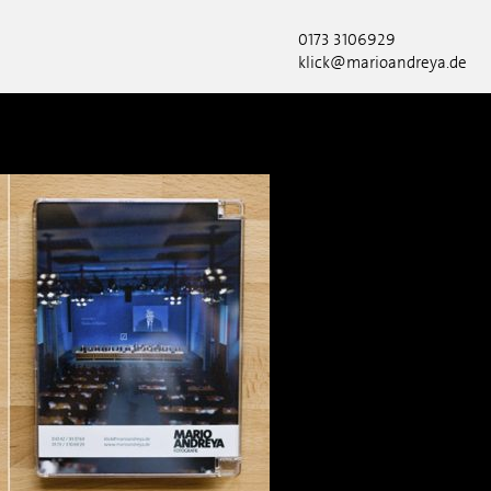
0173 3106929
klick@marioandreya.de