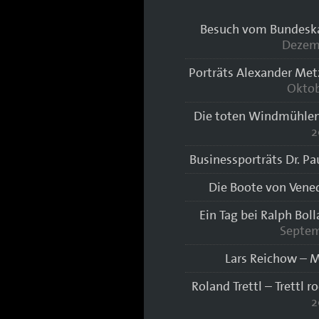
Besuch vom Bundeskan
Dezem
Porträts Alexander Met
Oktob
Die toten Windmühlen
2
Businessporträts Dr. Pa
Die Boote von Vene
Ein Tag bei Ralph Bol
Septem
Lars Reichow – M
Roland Trettl – Trettl r
2