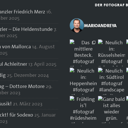
DER FOTOGRAF 
zler Friedrich Merz
16.
ber 2025
MARIOANDREYA
zler – Die Heldenstunde
7.
er 2025
 von Mallorca
14. August
025
ul Achleitner
17. April 2025
dig
25. Dezember 2024
lag – Dottore Motore
29.
ber 2023
usik!
21. März 2023
ockt! für Sodexo
25. Januar
023