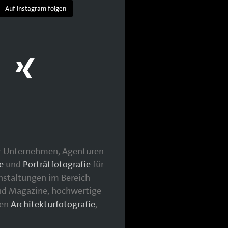
Auf Instagram folgen
für Unternehmen, Agenturen
e
und
Porträtfotografie
für
nstaltungen im Bereich
nd Magazine, hochwertige
hen
Architekturfotografie
,