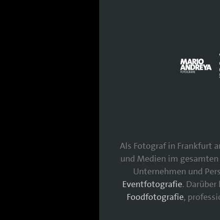
Als Fotograf in Frankfurt
und Medien im gesamten 
Unternehmen und Persö
Eventfotografie
. Darüber
Foodfotografie
, profess