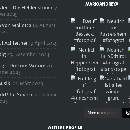
MARIOANDREYA
zler – Die Heldenstunde
7.
er 2025
 von Mallorca
14. August
025
ul Achleitner
17. April 2025
dig
25. Dezember 2024
lag – Dottore Motore
29.
ber 2023
usik!
21. März 2023
ockt! für Sodexo
25. Januar
023
Mehr anschauen
WEITERE PROFILE