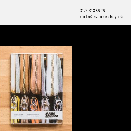
0173 3106929
klick@marioandreya.de