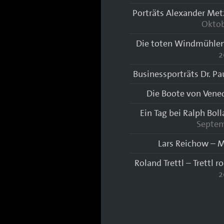
Porträts Alexander Met
Oktob
Die toten Windmühlen
2
Businessporträts Dr. Pa
Die Boote von Vene
Ein Tag bei Ralph Bol
Septem
Lars Reichow – M
Roland Trettl – Trettl r
2