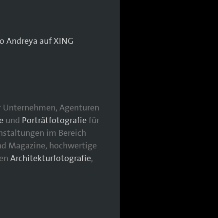
für Unternehmen, Agenturen
e
und
Porträtfotografie
für
nstaltungen im Bereich
nd Magazine, hochwertige
hen
Architekturfotografie
,