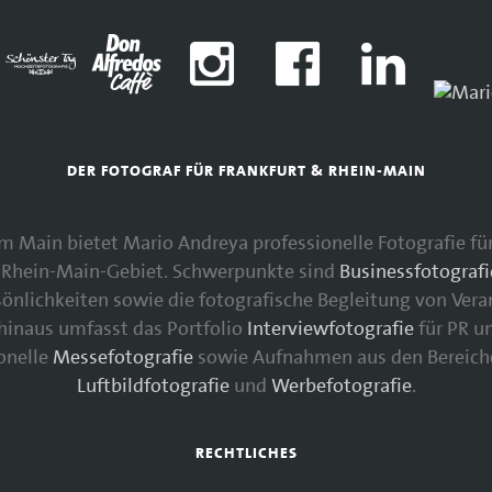
DER FOTOGRAF FÜR FRANKFURT & RHEIN-MAIN
 am Main bietet Mario Andreya professionelle Fotografie 
Rhein-Main-Gebiet. Schwerpunkte sind
Businessfotografi
nlichkeiten sowie die fotografische Begleitung von Vera
 hinaus umfasst das Portfolio
Interviewfotografie
für PR u
ionelle
Messefotografie
sowie Aufnahmen aus den Bereic
Luftbildfotografie
und
Werbefotografie
.
RECHTLICHES