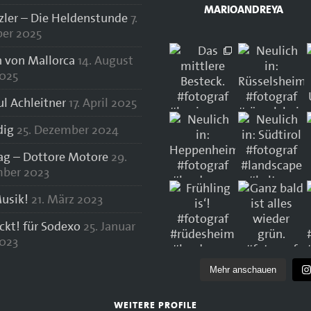
MARIOANDREYA
zler – Die Heldenstunde
7.
er 2025
 von Mallorca
14. August
025
ul Achleitner
17. April 2025
dig
25. Dezember 2024
lag – Dottore Motore
29.
ber 2023
usik!
21. März 2023
ockt! für Sodexo
25. Januar
023
Mehr anschauen
WEITERE PROFILE