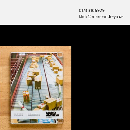
0173 3106929
klick@marioandreya.de