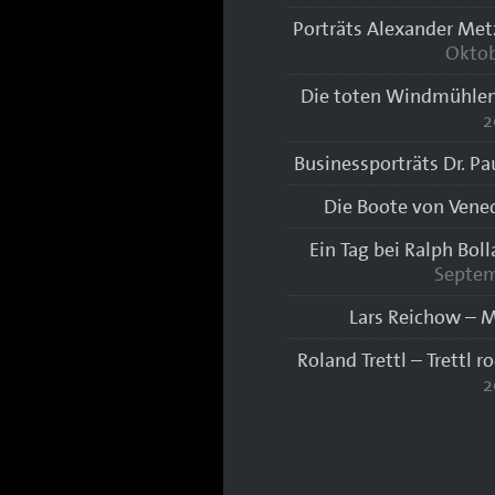
Porträts Alexander Met
Oktob
Die toten Windmühlen
2
Businessporträts Dr. Pa
Die Boote von Vene
Ein Tag bei Ralph Bol
Septem
Lars Reichow – M
Roland Trettl – Trettl r
2