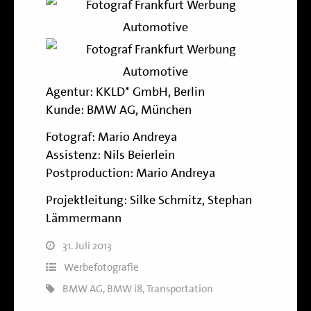
Agentur:
KKLD* GmbH, Berlin
Kunde:
BMW AG, München
Fotograf: Mario Andreya
Assistenz: Nils Beierlein
Postproduction: Mario Andreya
Projektleitung: Silke Schmitz, Stephan
Lämmermann
31. Juli 2013
Werbefotografie
BMW AG
,
BMW i8
,
Transportation