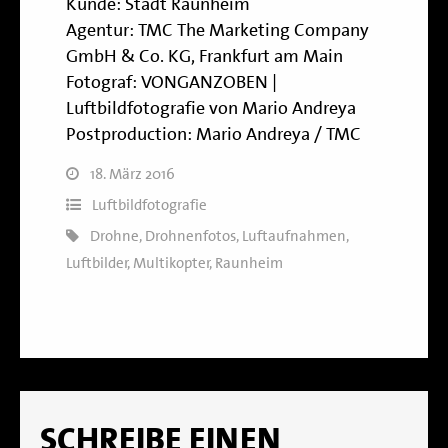
Kunde:
Stadt Raunheim
Agentur:
TMC The Marketing Company
GmbH & Co. KG, Frankfurt am Main
Fotograf:
VONGANZOBEN |
Luftbildfotografie von Mario Andreya
Postproduction: Mario Andreya / TMC
18. März 2016
Luftbildfotografie
Drohne
,
Drohnenfotos
,
Luftaufnahmen
,
Luftbilder
,
Multikopter
,
Raunheim
SCHREIBE EINEN