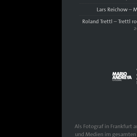
Lars Reichow – M
Roland Trettl – Trettl r
2
Als Fotograf in Frankfurt
und Medien im gesamten 