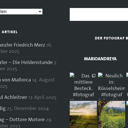
E ARTIKEL
DER FOTOGRAF 
zler Friedrich Merz
16.
ber 2025
MARIOANDREYA
zler – Die Heldenstunde
7.
er 2025
 von Mallorca
14. August
025
ul Achleitner
17. April 2025
dig
25. Dezember 2024
lag – Dottore Motore
29.
ber 2023