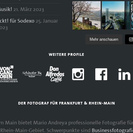
usik!
21. März 2023
ockt! für Sodexo
25. Januar
023
Mehr anschauen
WEITERE PROFILE
DER FOTOGRAF FÜR FRANKFURT & RHEIN-MAIN
 am Main bietet Mario Andreya professionelle Fotografie 
Rhein-Main-Gebiet. Schwerpunkte sind
Businessfotografi