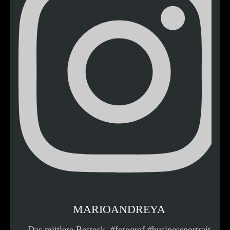
MARIOANDREYA
Das mittlere Besteck. #fotograf #businessportrait