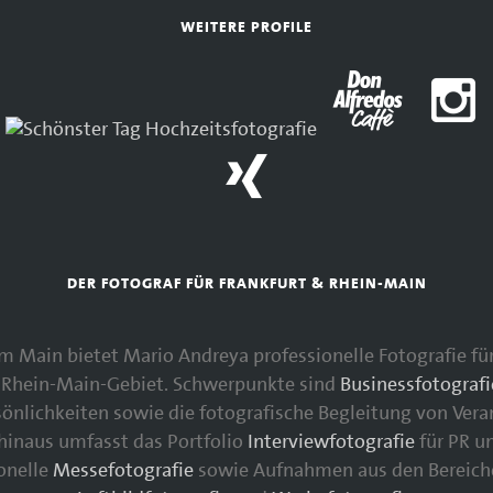
WEITERE PROFILE
DER FOTOGRAF FÜR FRANKFURT & RHEIN-MAIN
 am Main bietet Mario Andreya professionelle Fotografie 
Rhein-Main-Gebiet. Schwerpunkte sind
Businessfotografi
nlichkeiten sowie die fotografische Begleitung von Vera
 hinaus umfasst das Portfolio
Interviewfotografie
für PR u
ionelle
Messefotografie
sowie Aufnahmen aus den Bereic