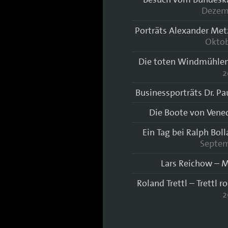
Dezem
Porträts Alexander Met
Oktob
Die toten Windmühlen
2
Businessporträts Dr. Pa
Die Boote von Vene
Ein Tag bei Ralph Bol
Septem
Lars Reichow – M
Roland Trettl – Trettl r
2