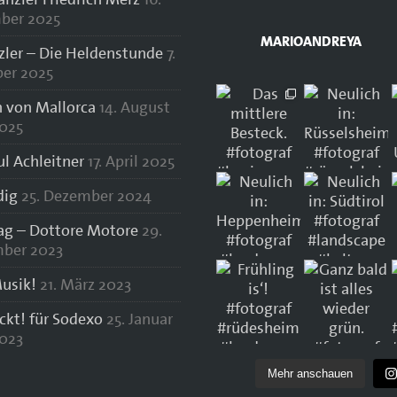
ber 2025
MARIOANDREYA
zler – Die Heldenstunde
7.
er 2025
 von Mallorca
14. August
025
ul Achleitner
17. April 2025
dig
25. Dezember 2024
lag – Dottore Motore
29.
ber 2023
usik!
21. März 2023
ockt! für Sodexo
25. Januar
023
Mehr anschauen