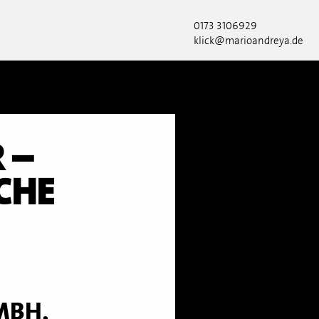
0173 3106929
klick@marioandreya.de
 –
CHE
MBH,