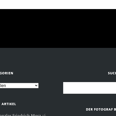
GORIEN
SUC
E ARTIKEL
DER FOTOGRAF 
zler Friedrich Merz
16.