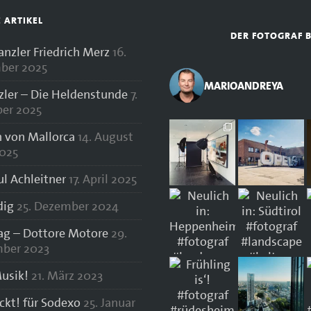
E ARTIKEL
DER FOTOGRAF 
zler Friedrich Merz
16.
ber 2025
MARIOANDREYA
zler – Die Heldenstunde
7.
er 2025
 von Mallorca
14. August
025
ul Achleitner
17. April 2025
dig
25. Dezember 2024
lag – Dottore Motore
29.
ber 2023
usik!
21. März 2023
ockt! für Sodexo
25. Januar