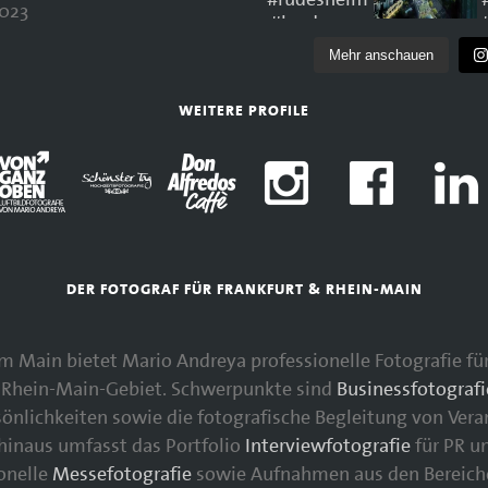
023
Mehr anschauen
WEITERE PROFILE
DER FOTOGRAF FÜR FRANKFURT & RHEIN-MAIN
 am Main bietet Mario Andreya professionelle Fotografie 
Rhein-Main-Gebiet. Schwerpunkte sind
Businessfotografi
nlichkeiten sowie die fotografische Begleitung von Vera
 hinaus umfasst das Portfolio
Interviewfotografie
für PR u
ionelle
Messefotografie
sowie Aufnahmen aus den Bereic