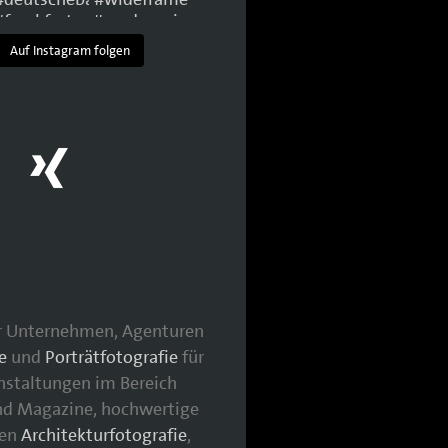
Auf Instagram folgen
für Unternehmen, Agenturen
e
und
Porträtfotografie
für
nstaltungen im Bereich
nd Magazine, hochwertige
hen
Architekturfotografie
,