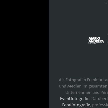
2
Als Fotograf in Frankfurt
und Medien im gesamten 
Unternehmen und Persö
Eventfotografie
. Darüber
Foodfotografie
, profess