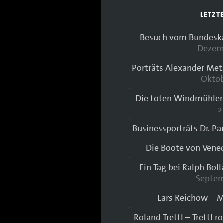
LETZT
Besuch vom Bundeskan
Dezem
Porträts Alexander Met
Oktob
Die toten Windmühlen
2
Businessporträts Dr. Pa
Die Boote von Vene
Ein Tag bei Ralph Bol
Septem
Lars Reichow – M
Roland Trettl – Trettl r