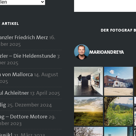
E ARTIKEL
DER FOTOGRAF 
zler Friedrich Merz
16.
ber 2025
MARIOANDREYA
zler – Die Heldenstunde
7.
er 2025
 von Mallorca
14. August
025
ul Achleitner
17. April 2025
dig
25. Dezember 2024
lag – Dottore Motore
29.
ber 2023
usik!
21. März 2023