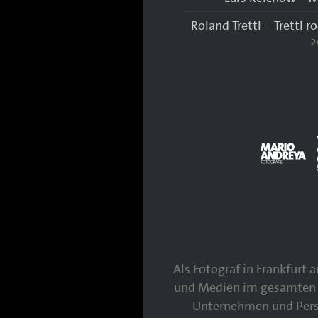
Roland Trettl – Trettl r
2
Als Fotograf in Frankfurt
und Medien im gesamten 
Unternehmen und Persö