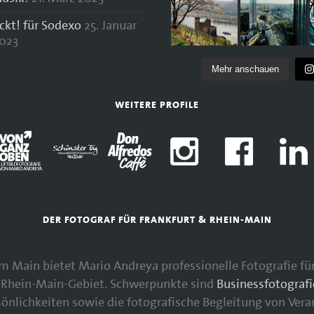
ockt! für Sodexo
25. Januar
023
Mehr anschauen
WEITERE PROFILE
DER FOTOGRAF FÜR FRANKFURT & RHEIN-MAIN
 am Main bietet Mario Andreya professionelle Fotografie 
Rhein-Main-Gebiet. Schwerpunkte sind
Businessfotografi
nlichkeiten sowie die fotografische Begleitung von Vera