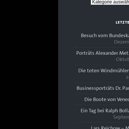
LETZT
Besuch vom Bundeskan
Dezem
Porträts Alexander Met
Oktob
Die toten Windmühlen
2
Businessporträts Dr. Pa
Die Boote von Vene
Ein Tag bei Ralph Bol
Septem
Lars Reichow – M