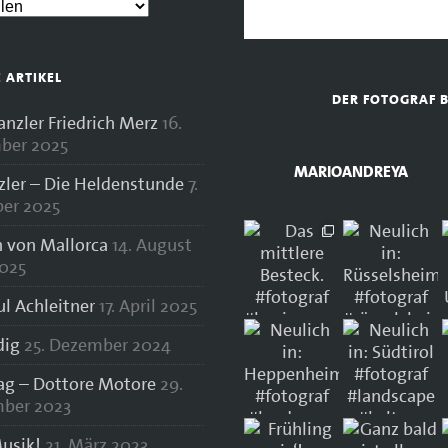
E ARTIKEL
DER FOTOGRAF 
zler Friedrich Merz
16.
ber 2025
MARIOANDREYA
zler – Die Heldenstunde
7.
er 2025
 von Mallorca
14. August
025
ul Achleitner
17. April 2025
dig
25. Dezember 2024
lag – Dottore Motore
29.
ber 2023
usik!
21. März 2023