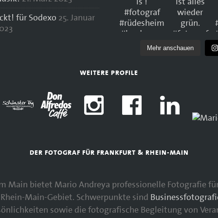
ockt! für Sodexo
25. Januar
023
Mehr anschauen
WEITERE PROFILE
DER FOTOGRAF FÜR FRANKFURT & RHEIN-MAIN
 am Main bietet Mario Andreya professionelle Fotografie 
Rhein-Main-Gebiet. Schwerpunkte sind
Businessfotografi
nlichkeiten sowie die fotografische Begleitung von Vera