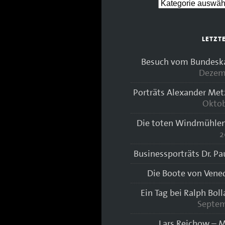
LETZT
Besuch vom Bundeskan
Dezem
Porträts Alexander Met
Oktob
Die toten Windmühlen
2
Businessporträts Dr. Pa
Die Boote von Vene
Ein Tag bei Ralph Bol
Septem
Lars Reichow – M