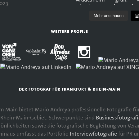
023
Mehr anschauen
WEITERE PROFILE
DER FOTOGRAF FÜR FRANKFURT & RHEIN-MAIN
 am Main bietet Mario Andreya professionelle Fotografie 
Rhein-Main-Gebiet. Schwerpunkte sind
Businessfotografi
nlichkeiten sowie die fotografische Begleitung von Vera
 hinaus umfasst das Portfolio
Interviewfotografie
für PR u