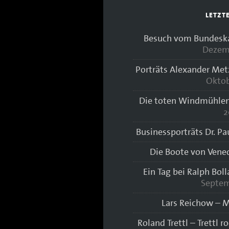
LETZT
Besuch vom Bundeskan
Dezem
Porträts Alexander Met
Oktob
Die toten Windmühlen
2
Businessporträts Dr. Pa
Die Boote von Vene
Ein Tag bei Ralph Bol
Septem
Lars Reichow – M
Roland Trettl – Trettl r