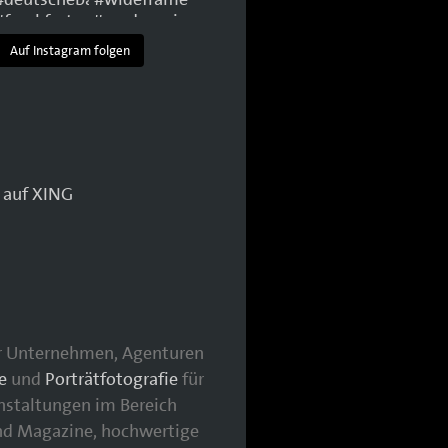
Auf Instagram folgen
für Unternehmen, Agenturen
e
und
Porträtfotografie
für
nstaltungen im Bereich
nd Magazine, hochwertige