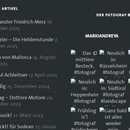
E ARTIKEL
DER FOTOGRAF 
zler Friedrich Merz
16.
ber 2025
MARIOANDREYA
zler – Die Heldenstunde
7.
er 2025
 von Mallorca
14. August
025
ul Achleitner
17. April 2025
dig
25. Dezember 2024
lag – Dottore Motore
29.
ber 2023
usik!
21. März 2023
ockt! für Sodexo
25. Januar