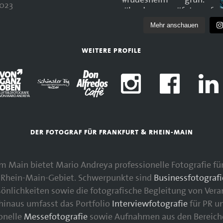
023
Mehr anschauen
WEITERE PROFILE
DER FOTOGRAF FÜR FRANKFURT & RHEIN-MAIN
 am Main bietet Mario Andreya professionelle Fotografie 
Rhein-Main-Gebiet. Schwerpunkte sind
Businessfotografi
nlichkeiten sowie die fotografische Begleitung von Vera
 hinaus umfasst das Portfolio
Interviewfotografie
für PR u
ionelle
Messefotografie
sowie Aufnahmen aus den Bereic