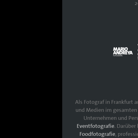
2
Als Fotograf in Frankfurt
und Medien im gesamten 
Unternehmen und Persö
Eventfotografie
. Darüber
Foodfotografie
, profess