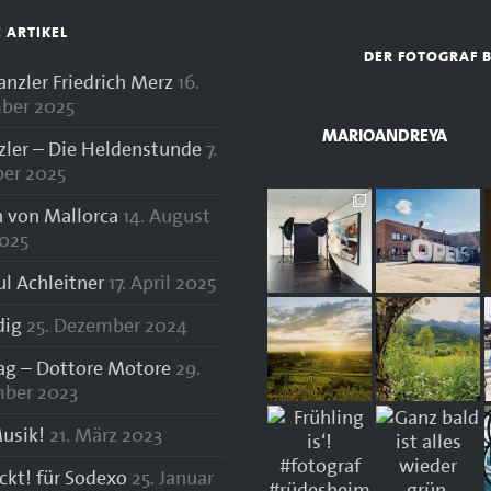
E ARTIKEL
DER FOTOGRAF 
zler Friedrich Merz
16.
ber 2025
MARIOANDREYA
zler – Die Heldenstunde
7.
er 2025
 von Mallorca
14. August
025
ul Achleitner
17. April 2025
dig
25. Dezember 2024
lag – Dottore Motore
29.
ber 2023
usik!
21. März 2023
ockt! für Sodexo
25. Januar