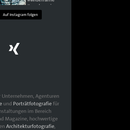
Auf Instagram folgen
für Unternehmen, Agenturen
e
und
Porträtfotografie
für
nstaltungen im Bereich
nd Magazine, hochwertige
hen
Architekturfotografie
,