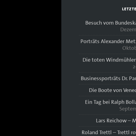
LETZT
Besuch vom Bundeskan
Dezem
Porträts Alexander Met
Oktob
Die toten Windmühlen
2
Businessporträts Dr. Pa
Die Boote von Vene
Ein Tag bei Ralph Bol
Septem
Lars Reichow – M
Roland Trettl – Trettl r