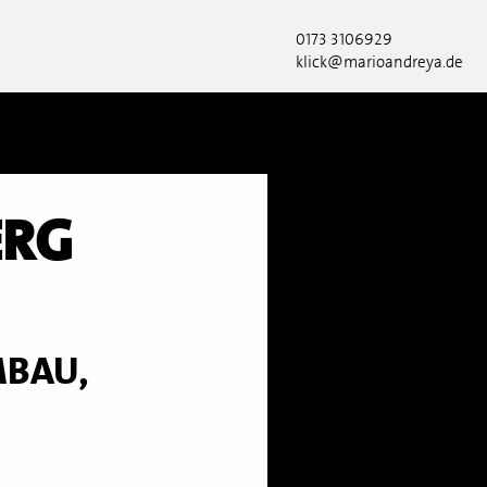
0173 3106929
klick@marioandreya.de
ERG
MBAU,