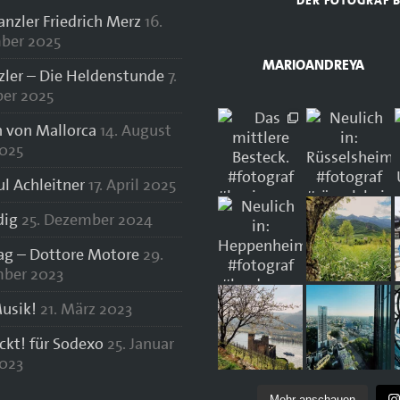
DER FOTOGRAF 
zler Friedrich Merz
16.
ber 2025
MARIOANDREYA
zler – Die Heldenstunde
7.
er 2025
 von Mallorca
14. August
025
ul Achleitner
17. April 2025
dig
25. Dezember 2024
lag – Dottore Motore
29.
ber 2023
usik!
21. März 2023
ockt! für Sodexo
25. Januar
023
Mehr anschauen