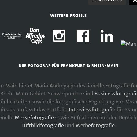
WEITERE PROFILE
DER FOTOGRAF FÜR FRANKFURT & RHEIN-MAIN
 am Main bietet Mario Andreya professionelle Fotografie 
Rhein-Main-Gebiet. Schwerpunkte sind
Businessfotografi
nlichkeiten sowie die fotografische Begleitung von Vera
 hinaus umfasst das Portfolio
Interviewfotografie
für PR u
ionelle
Messefotografie
sowie Aufnahmen aus den Bereic
Luftbildfotografie
und
Werbefotografie
.