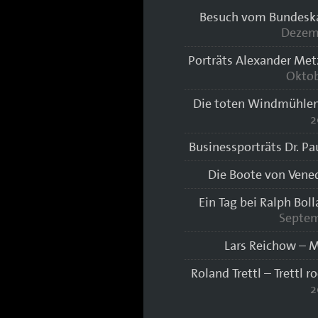
Besuch vom Bundeskan
Dezem
Porträts Alexander Met
Oktob
Die toten Windmühlen
2
Businessporträts Dr. Pa
Die Boote von Vene
Ein Tag bei Ralph Bol
Septem
Lars Reichow – M
Roland Trettl – Trettl r
2