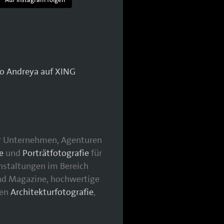
für Unternehmen, Agenturen
e
und
Porträtfotografie
für
nstaltungen im Bereich
nd Magazine, hochwertige
hen
Architekturfotografie
,