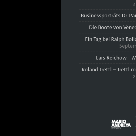
2
Businessporträts Dr. Pa
Die Boote von Vene
Ein Tag bei Ralph Bol
Septem
Lars Reichow – M
Roland Trettl – Trettl r
2