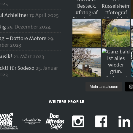
025
ul Achleitner
17. April 2025
dig
25. Dezember 2024
lag – Dottore Motore
29.
ber 2023
usik!
21. März 2023
ockt! für Sodexo
25. Januar
023
Mehr anschauen
WEITERE PROFILE