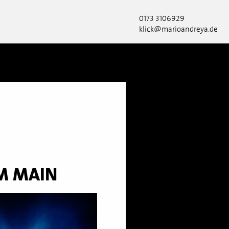
0173 3106929
klick@marioandreya.de
M MAIN