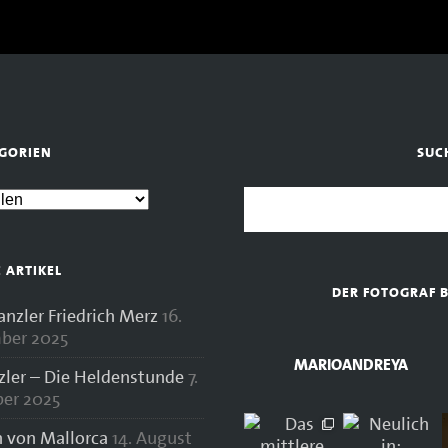
GORIEN
SUC
E ARTIKEL
DER FOTOGRAF 
zler Friedrich Merz
16.
ber 2025
MARIOANDREYA
zler – Die Heldenstunde
7.
er 2025
 von Mallorca
14. August