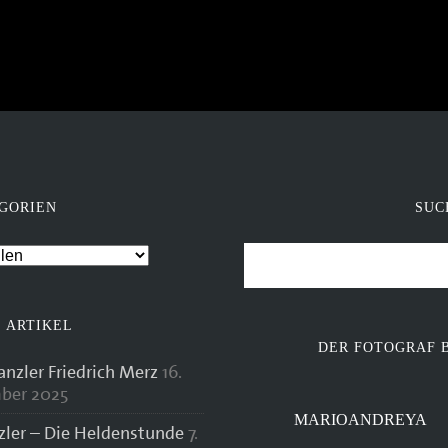
GORIEN
SUC
 ARTIKEL
DER FOTOGRAF 
zler Friedrich Merz
16.
ber 2025
MARIOANDREYA
zler – Die Heldenstunde
7.