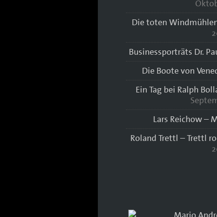
Oktob
Die toten Windmühlen
2
Businessporträts Dr. Pa
Die Boote von Vene
Ein Tag bei Ralph Bol
Septem
Lars Reichow – M
Roland Trettl – Trettl r
2