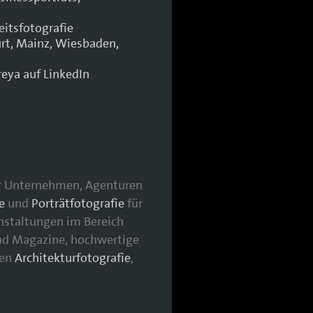
für Unternehmen, Agenturen
e
und
Porträtfotografie
für
nstaltungen im Bereich
nd Magazine, hochwertige
hen
Architekturfotografie
,