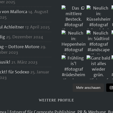
er 2025
 von Mallorca
14. August
025
ul Achleitner
17. April 2025
dig
25. Dezember 2024
lag – Dottore Motore
29.
ber 2023
usik!
21. März 2023
ockt! für Sodexo
25. Januar
023
Mehr anschauen
WEITERE PROFILE