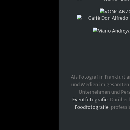
Als Fotograf in Frankfurt
und Medien im gesamten 
Unternehmen und Persö
Eventfotografie
. Darüber
Foodfotografie
, profess