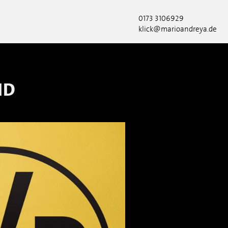
0173 3106929
klick@marioandreya.de
ND