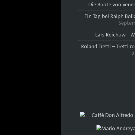
Die Boote von Vene
Ein Tag bei Ralph Bol
Septem
Lars Reichow – M
Roland Trettl – Trettl r
2