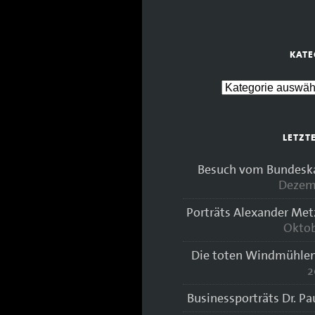
KATE
LETZT
Besuch vom Bundeskan
Dezem
Porträts Alexander Met
Oktob
Die toten Windmühlen
2
Businessporträts Dr. Pa