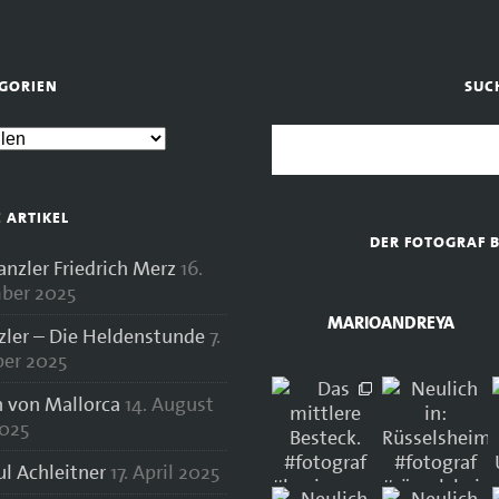
GORIEN
SUC
E ARTIKEL
DER FOTOGRAF 
zler Friedrich Merz
16.
ber 2025
MARIOANDREYA
zler – Die Heldenstunde
7.
er 2025
 von Mallorca
14. August
025
ul Achleitner
17. April 2025