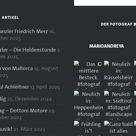
E ARTIKEL
DER FOTOGRAF 
zler Friedrich Merz
16.
ber 2025
MARIOANDREYA
zler – Die Heldenstunde
7.
er 2025
 von Mallorca
14. August
025
ul Achleitner
17. April 2025
dig
25. Dezember 2024
lag – Dottore Motore
29.
ber 2023
usik!
21. März 2023