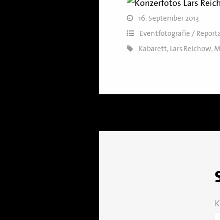
16. September 2013
Eventfotografie / Report
Kabarett
,
Lars Reichow
,
M
K