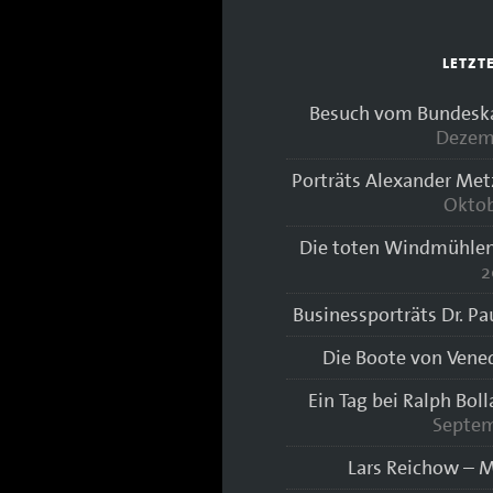
LETZT
Besuch vom Bundeskan
Dezem
Porträts Alexander Met
Oktob
Die toten Windmühlen
2
Businessporträts Dr. Pa
Die Boote von Vene
Ein Tag bei Ralph Bol
Septem
Lars Reichow – M