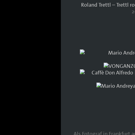
Roland Trettl – Trettl r
2
Als Fotograf in Frankfurt