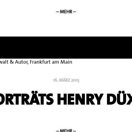
– MEHR –
16. MÄRZ 2015
ORTRÄTS HENRY DÜX
– MEHR –