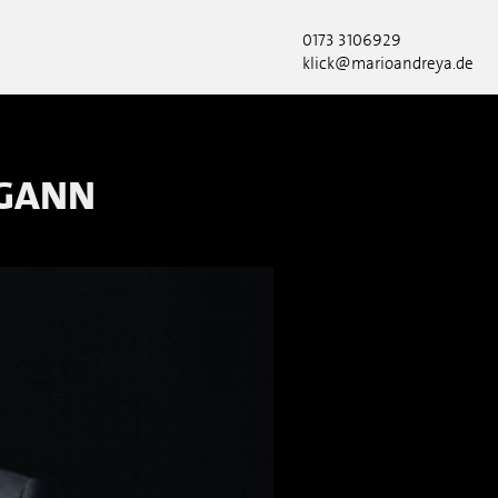
0173 3106929
klick@marioandreya.de
EGANN