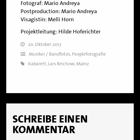
Fotograf: Mario Andreya
Postproduction: Mario Andreya
Visagistin:
Melli Horn
Projektleitung: Hilde Hoferichter
20. Oktober 2017
Musiker / Bandfotos
,
Peoplefotografie
Kabarett
,
Lars Reichow
,
Mainz
SCHREIBE EINEN
KOMMENTAR