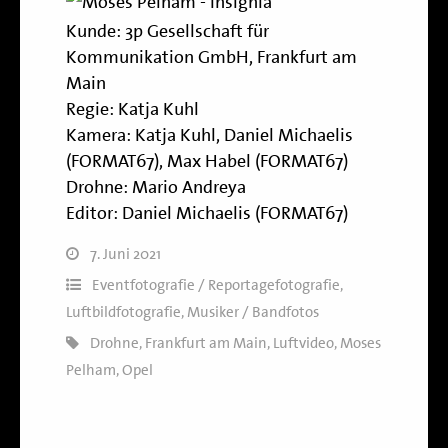
Kunde:
3p Gesellschaft für
Kommunikation GmbH, Frankfurt am
Main
Regie:
Katja Kuhl
Kamera:
Katja Kuhl
,
Daniel Michaelis
(FORMAT67)
,
Max Habel (FORMAT67)
Drohne:
Mario Andreya
Editor:
Daniel Michaelis (FORMAT67)
7. Juni 2021
Eventfotografie / Reportagefotografie
,
Luftbildfotografie
,
Musiker / Bandfotos
Drohne
,
Frankfurt am Main
,
Luftvideo
,
Moses
Pelham
,
Opel