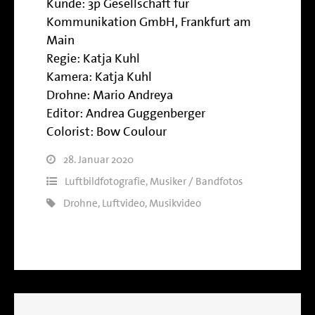
Kunde:
3p Gesellschaft für
Kommunikation GmbH, Frankfurt am
Main
Regie:
Katja Kuhl
Kamera:
Katja Kuhl
Drohne:
Mario Andreya
Editor:
Andrea Guggenberger
Colorist:
Bow Coulour
28. Januar 2020
Luftbildfotografie
,
Musiker / Bandfotos
Drohne
,
Luftvideo
,
Musikvideo